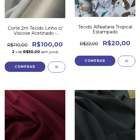
Tecido Alfaiataria Tropical
Corte 2m Tecido Linho c/
Estampado
Viscose Acetinado -
Dourado Fosco - c8
R$20,00
R$100,00
R$22,00
R$110,00
2
x de
R$50,00
sem juros