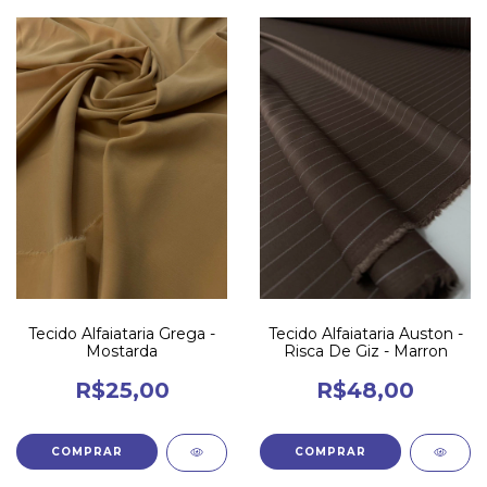
Tecido Alfaiataria Grega -
Tecido Alfaiataria Auston -
Mostarda
Risca De Giz - Marron
R$25,00
R$48,00