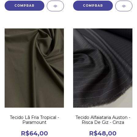
Tecido Lã Fria Tropical -
Tecido Alfaiataria Auston -
Paramount
Risca De Giz - Cinza
R$64,00
R$48,00