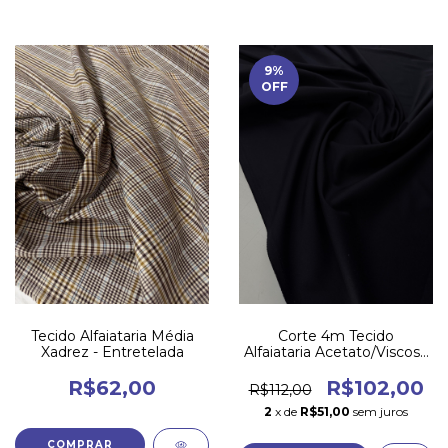
9
%
OFF
Corte 4m Tecido
Tecido Alfaiataria Média
Alfaiataria Acetato/Viscose
Xadrez - Entretelada
- Azul Noite - c7
R$102,00
R$62,00
R$112,00
2
x de
R$51,00
sem juros