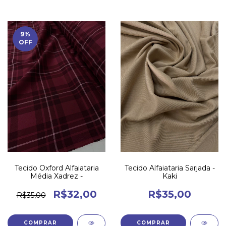
9
%
OFF
Tecido Oxford Alfaiataria
Tecido Alfaiataria Sarjada -
Média Xadrez -
Kaki
R$32,00
R$35,00
R$35,00