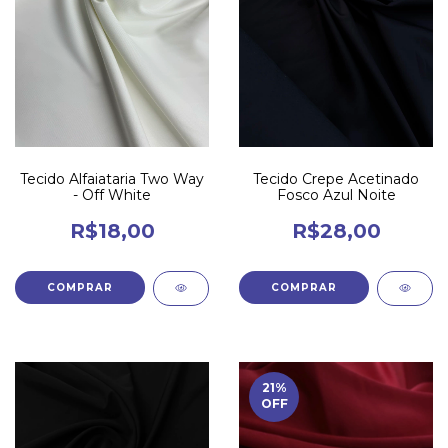
Tecido Alfaiataria Two Way
Tecido Crepe Acetinado
- Off White
Fosco Azul Noite
R$18,00
R$28,00
21
%
OFF