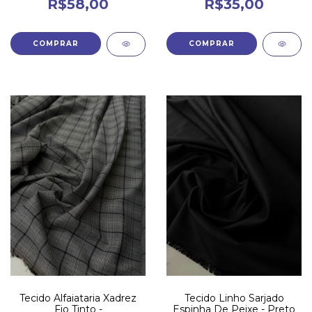
R$58,00
R$35,00
Tecido Alfaiataria Xadrez
Tecido Linho Sarjado
Fio Tinto -
Espinha De Peixe - Preto