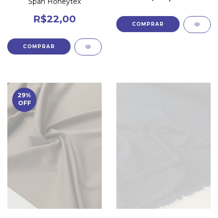
Span Honeytex
R$22,00
29
%
OFF