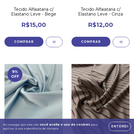
Tecido Alfaiataria c/
Tecido Alfaiataria c/
Elastano Leve - Bege
Elastano Leve - Cinza
R$15,00
R$12,00
9
%
OFF
Ao navegar por este site
você aceita o uso de cookies
para
ENTENDI
agilizar a sua experiência de compra.