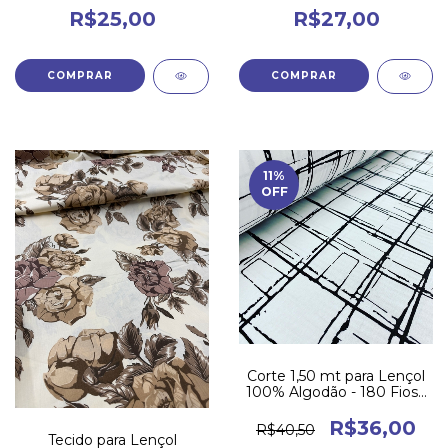
R$25,00
R$27,00
11
%
OFF
Corte 1,50 mt para Lençol
100% Algodão - 180 Fios -
609 - (c1)
R$36,00
R$40,50
Tecido para Lençol