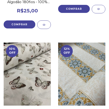
Algodão 180fios - 100%
Algodão
R$25,00
10
%
12
%
OFF
OFF