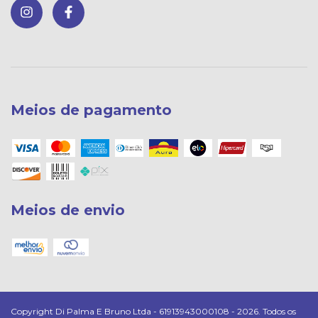
Meios de pagamento
Meios de envio
Copyright Di Palma E Bruno Ltda - 61913943000108 - 2026. Todos os