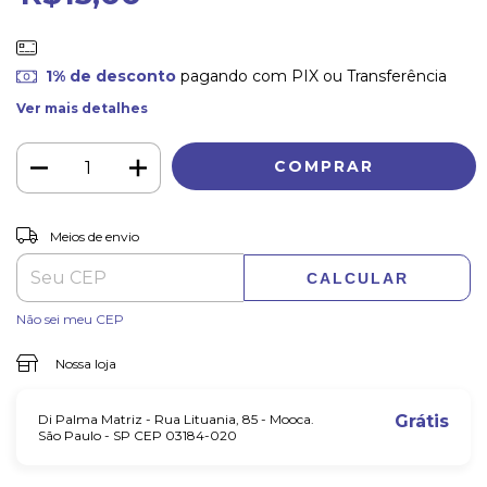
1% de desconto
pagando com PIX ou Transferência
Ver mais detalhes
ALTERAR CEP
Entregas para o CEP:
Meios de envio
CALCULAR
Não sei meu CEP
Nossa loja
Di Palma Matriz - Rua Lituania, 85 - Mooca.
Grátis
São Paulo - SP CEP 03184-020