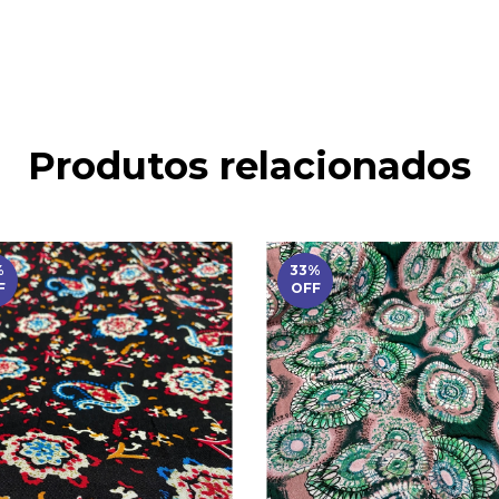
Produtos relacionados
%
33
%
F
OFF