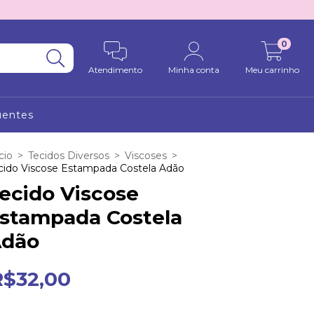
0
Atendimento
Minha conta
Meu carrinho
uentes
cio
>
Tecidos Diversos
>
Viscoses
>
cido Viscose Estampada Costela Adão
ecido Viscose
stampada Costela
dão
R$32,00