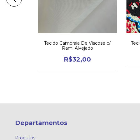
mpada - V35
Tecido Cambraia De Viscose c/
Tec
Rami Alvejado
0
R$32,00
Departamentos
Produtos