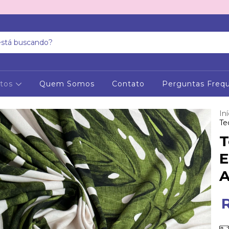
utos
Quem Somos
Contato
Perguntas Freq
Iní
Te
T
E
A