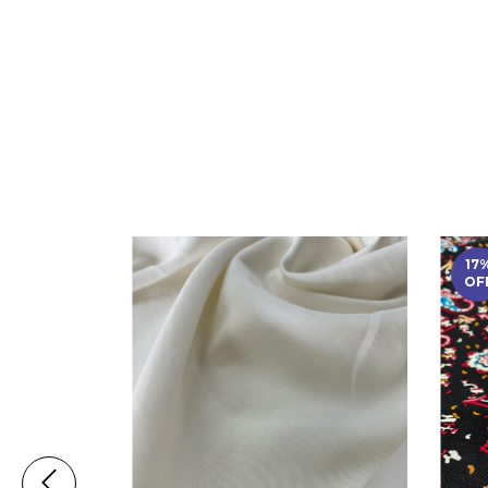
17
OF