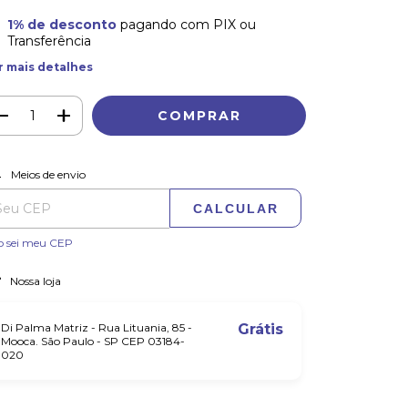
1% de desconto
pagando com PIX ou
Transferência
r mais detalhes
ALTERAR CEP
regas para o CEP:
Meios de envio
CALCULAR
o sei meu CEP
Nossa loja
Di Palma Matriz - Rua Lituania, 85 -
Grátis
Mooca. São Paulo - SP CEP 03184-
020