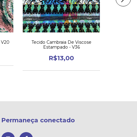
- V20
Tecido Cambraia De Viscose
Tecido Vis
Estampado - V36
R$13,00
Permaneça conectado