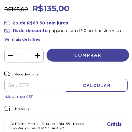
R$135,00
R$145,00
2
x de
R$67,50
sem juros
1% de desconto
pagando com PIX ou Transferência
Ver mais detalhes
ALTERAR CEP
Entregas para o CEP:
Meios de envio
CALCULAR
Não sei meu CEP
Nossa loja
Di Palma Matriz - Rua Lituania, 85 - Mooca.
Grátis
São Paulo - SP CEP 03184-020