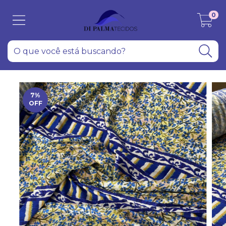
0
7
%
OFF