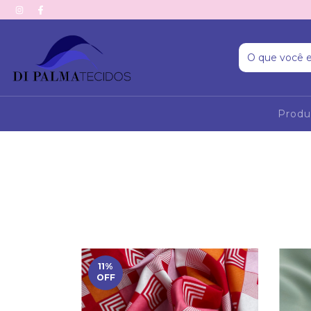
Prod
11
%
OFF