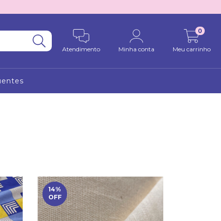
0
Atendimento
Minha conta
Meu carrinho
uentes
14
%
OFF