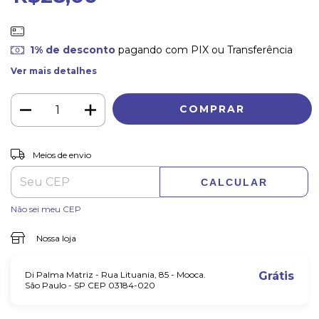
1% de desconto
pagando com PIX ou Transferência
Ver mais detalhes
ALTERAR CEP
Entregas para o CEP:
Meios de envio
CALCULAR
Não sei meu CEP
Nossa loja
Di Palma Matriz - Rua Lituania, 85 - Mooca.
Grátis
São Paulo - SP CEP 03184-020