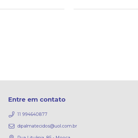
Entre em contato
11 994640877
dipalmatecidos@uol.com.br
Rua Lituânia, 85 - Mooca