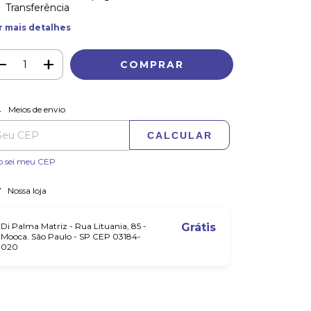
Transferência
r mais detalhes
ALTERAR CEP
regas para o CEP:
Meios de envio
CALCULAR
o sei meu CEP
Nossa loja
Di Palma Matriz - Rua Lituania, 85 -
Grátis
Mooca. São Paulo - SP CEP 03184-
020