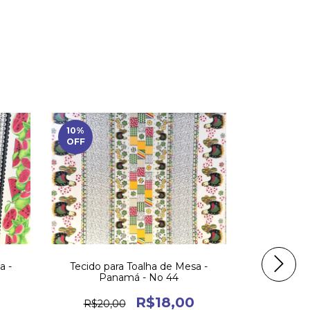
10
%
OFF
a -
Tecido para Toalha de Mesa -
Tecido pa
Panamá - No 44
Pa
R$18,00
R$20,00