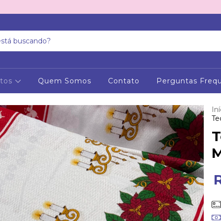
utos
Quem Somos
Contato
Perguntas Freq
Iní
Te
T
M