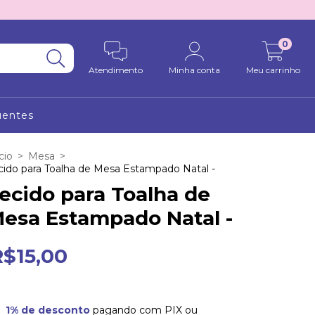
0
Atendimento
Minha conta
Meu carrinho
uentes
cio
>
Mesa
>
cido para Toalha de Mesa Estampado Natal -
ecido para Toalha de
esa Estampado Natal -
R$15,00
1% de desconto
pagando com PIX ou