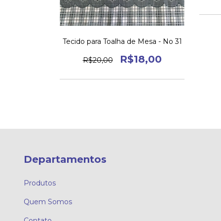
stampado
Tecido para Toalha de Mesa - No 31
5,00
R$18,00
R$20,00
Departamentos
Produtos
Quem Somos
Contato