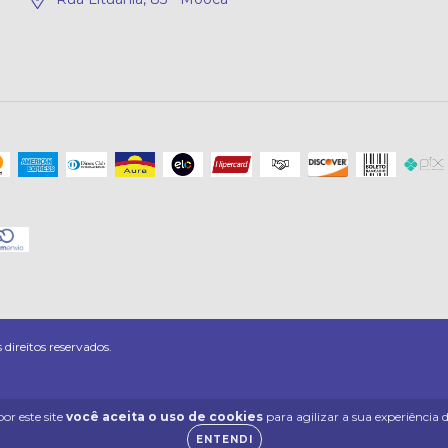
ireitos reservados.
or este site
você aceita o uso de cookies
para agilizar a sua experiência
ENTENDI