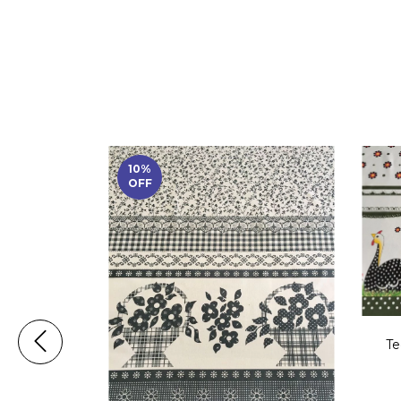
10
%
OFF
Te