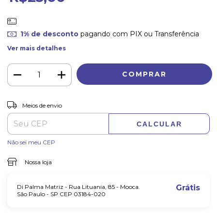
1% de desconto
pagando com PIX ou Transferência
Ver mais detalhes
ALTERAR CEP
Entregas para o CEP:
Meios de envio
CALCULAR
Não sei meu CEP
Nossa loja
Di Palma Matriz - Rua Lituania, 85 - Mooca.
Grátis
São Paulo - SP CEP 03184-020