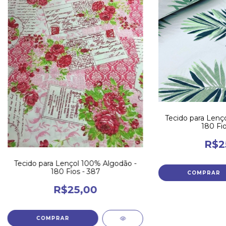
Tecido para Lenç
180 Fio
R$2
Tecido para Lençol 100% Algodão -
180 Fios - 387
R$25,00