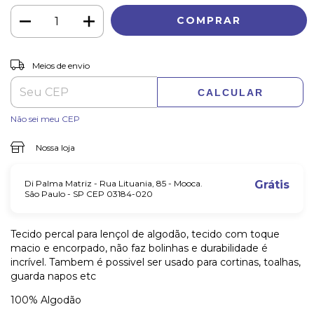
ALTERAR CEP
Entregas para o CEP:
Meios de envio
CALCULAR
Não sei meu CEP
Nossa loja
Di Palma Matriz - Rua Lituania, 85 - Mooca.
Grátis
São Paulo - SP CEP 03184-020
Tecido percal para lençol de algodão, tecido com toque
macio e encorpado, não faz bolinhas e durabilidade é
incrível. Tambem é possivel ser usado para cortinas, toalhas,
guarda napos etc
100% Algodão