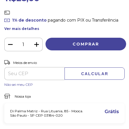
1% de desconto
pagando com PIX ou Transferência
Ver mais detalhes
ALTERAR CEP
Entregas para o CEP:
Meios de envio
CALCULAR
Não sei meu CEP
Nossa loja
Di Palma Matriz - Rua Lituania, 85 - Mooca.
Grátis
São Paulo - SP CEP 03184-020