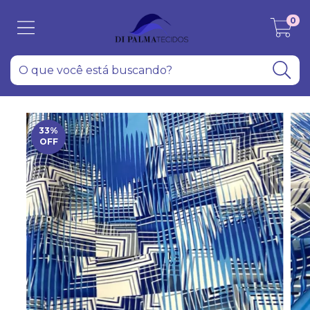
0
33
%
OFF