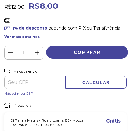
R$8,00
R$12,00
1% de desconto
pagando com PIX ou Transferência
Ver mais detalhes
ALTERAR CEP
Entregas para o CEP:
Meios de envio
CALCULAR
Não sei meu CEP
Nossa loja
Di Palma Matriz - Rua Lituania, 85 - Mooca.
Grátis
São Paulo - SP CEP 03184-020