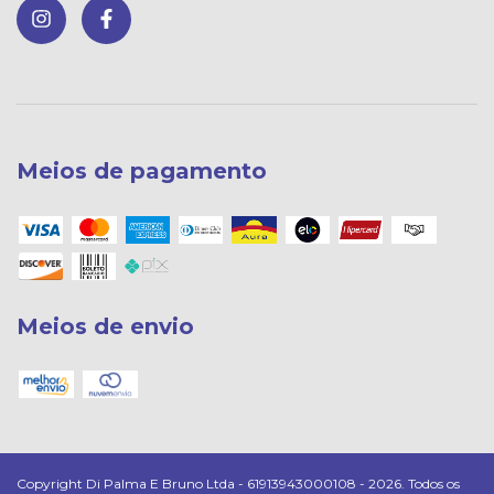
Meios de pagamento
Meios de envio
Copyright Di Palma E Bruno Ltda - 61913943000108 - 2026. Todos os