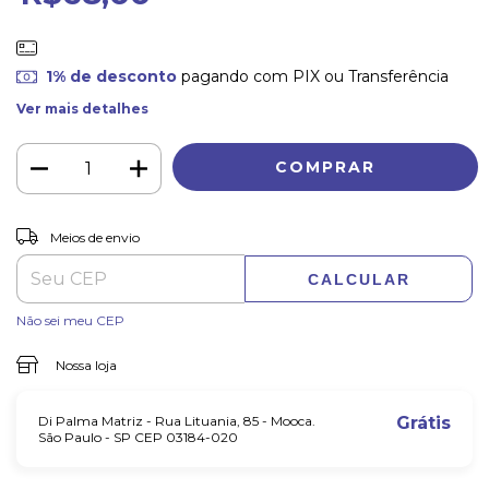
1% de desconto
pagando com PIX ou Transferência
Ver mais detalhes
ALTERAR CEP
Entregas para o CEP:
Meios de envio
CALCULAR
Não sei meu CEP
Nossa loja
Di Palma Matriz - Rua Lituania, 85 - Mooca.
Grátis
São Paulo - SP CEP 03184-020