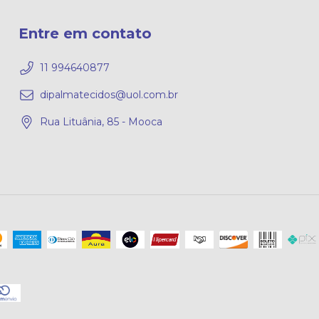
Entre em contato
11 994640877
dipalmatecidos@uol.com.br
Rua Lituânia, 85 - Mooca