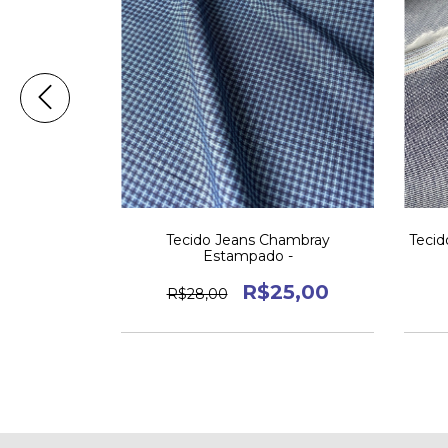
 Fio Tinto -
Tecido Jeans Chambray
Tecid
Estampado -
0
R$25,00
R$28,00