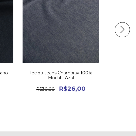
tano -
Tecido Jeans Chambray 100%
Tecido J
Modal - Azul
R$26,00
R$30,00