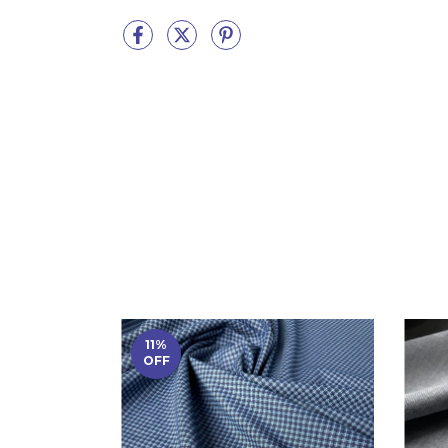
11
%
OFF