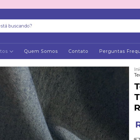
utos
Quem Somos
Contato
Perguntas Freq
Iní
Te
T
T
R