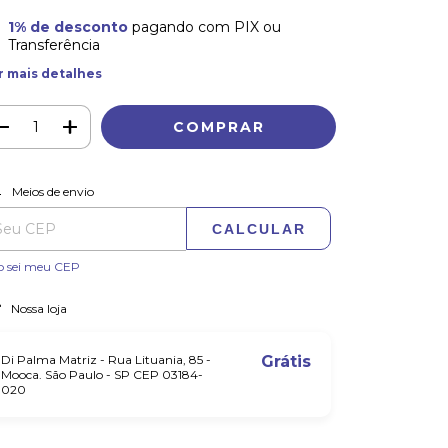
1% de desconto
pagando com PIX ou
Transferência
r mais detalhes
ALTERAR CEP
regas para o CEP:
Meios de envio
CALCULAR
o sei meu CEP
Nossa loja
Di Palma Matriz - Rua Lituania, 85 -
Grátis
Mooca. São Paulo - SP CEP 03184-
020