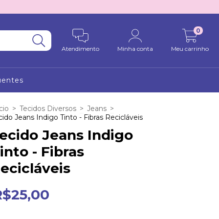
0
Atendimento
Minha conta
Meu carrinho
uentes
cio
>
Tecidos Diversos
>
Jeans
>
cido Jeans Indigo Tinto - Fibras Recicláveis
ecido Jeans Indigo
into - Fibras
ecicláveis
R$25,00