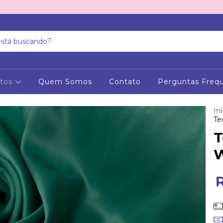
utos
Quem Somos
Contato
Perguntas Freq
Iní
Te
T
W