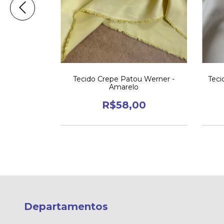
scose com
Tecido Crepe Patou Werner -
Teci
rmelho
Amarelo
8,00
R$58,00
Departamentos