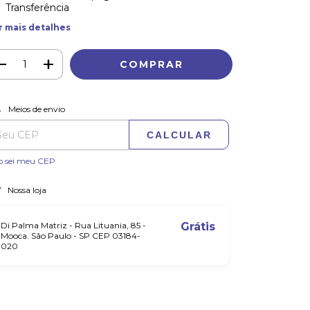
Transferência
r mais detalhes
ALTERAR CEP
regas para o CEP:
Meios de envio
CALCULAR
o sei meu CEP
Nossa loja
Di Palma Matriz - Rua Lituania, 85 -
Grátis
Mooca. São Paulo - SP CEP 03184-
020