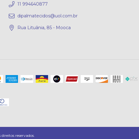
11 994640877
dipalmatecidos@uol.com.br
Rua Lituânia, 85 - Mooca
ireitos reservados.