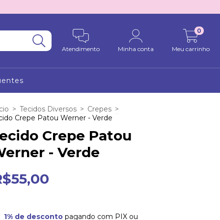
0
Atendimento
Minha conta
Meu carrinho
uentes
cio
>
Tecidos Diversos
>
Crepes
>
cido Crepe Patou Werner - Verde
ecido Crepe Patou
erner - Verde
R$55,00
1% de desconto
pagando com PIX ou