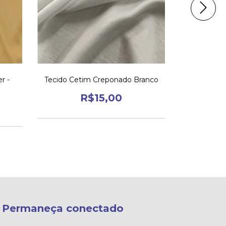
r -
Tecido Cetim Creponado Branco
Tecido 
R$15,00
Permaneça conectado