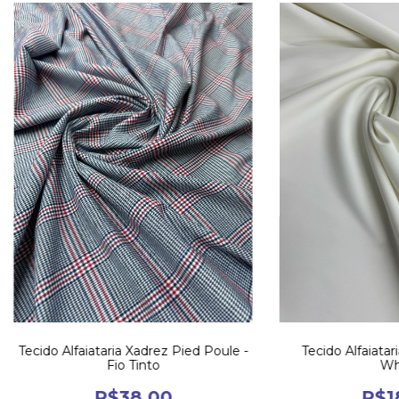
Tecido Alfaiataria Xadrez Pied Poule -
Tecido Alfaiatar
Fio Tinto
Wh
R$38,00
R$1