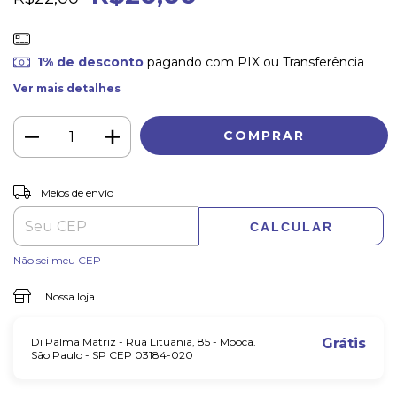
1% de desconto
pagando com PIX ou Transferência
Ver mais detalhes
ALTERAR CEP
Entregas para o CEP:
Meios de envio
CALCULAR
Não sei meu CEP
Nossa loja
Di Palma Matriz - Rua Lituania, 85 - Mooca.
Grátis
São Paulo - SP CEP 03184-020