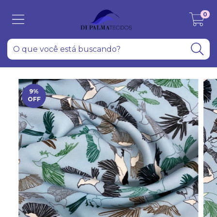
0
9
%
OFF